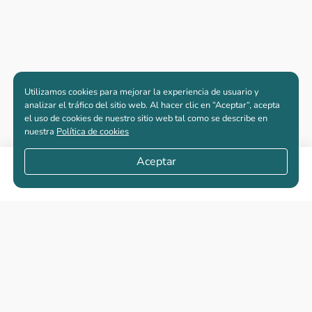
Utilizamos cookies para mejorar la experiencia de usuario y
analizar el tráfico del sitio web. Al hacer clic en “Aceptar“, acepta
el uso de cookies de nuestro sitio web tal como se describe en
nuestra
Política de cookies
Aceptar
Compartir
Apartamentos nuevos
Casas nuevas en venta
Vivienda de interés social