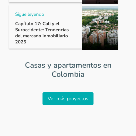
Sigue leyendo
Capítulo 17: Cali y el
Suroccidente: Tendencias
del mercado inmobiliario
2025
Casas y apartamentos en
Colombia
Item
1
Ver más proyectos
of
0