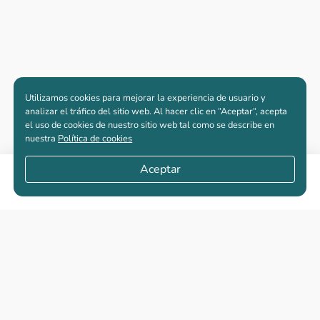
Utilizamos cookies para mejorar la experiencia de usuario y
analizar el tráfico del sitio web. Al hacer clic en “Aceptar“, acepta
el uso de cookies de nuestro sitio web tal como se describe en
nuestra
Política de cookies
Aceptar
Compartir
Apartamentos nuevos
Casas nuevas en venta
Vivienda de interés social