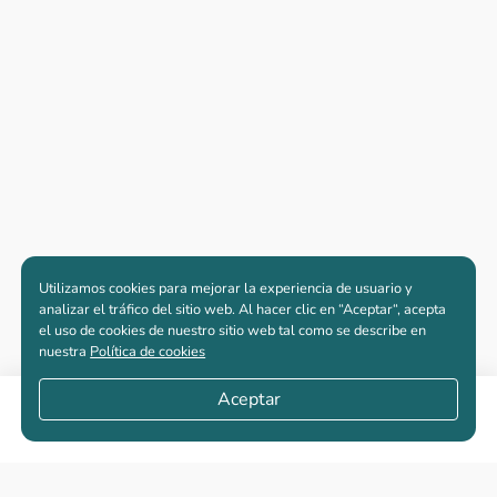
Utilizamos cookies para mejorar la experiencia de usuario y
analizar el tráfico del sitio web. Al hacer clic en “Aceptar“, acepta
el uso de cookies de nuestro sitio web tal como se describe en
nuestra
Política de cookies
Aceptar
Compartir
Apartamentos nuevos
Casas nuevas en venta