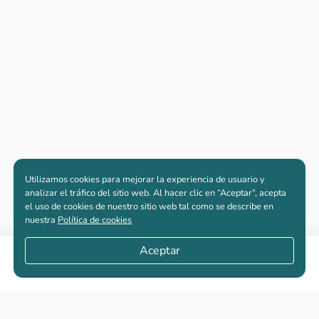
Utilizamos cookies para mejorar la experiencia de usuario y
analizar el tráfico del sitio web. Al hacer clic en “Aceptar“, acepta
el uso de cookies de nuestro sitio web tal como se describe en
nuestra
Política de cookies
Aceptar
Compartir
Apartamentos nuevos
Casas nuevas en venta