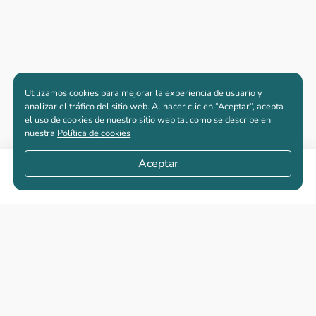
Utilizamos cookies para mejorar la experiencia de usuario y
analizar el tráfico del sitio web. Al hacer clic en “Aceptar“, acepta
el uso de cookies de nuestro sitio web tal como se describe en
nuestra
Política de cookies
Aceptar
Compartir
Apartamentos nuevos
Casas nuevas en venta
Vivienda de interés social