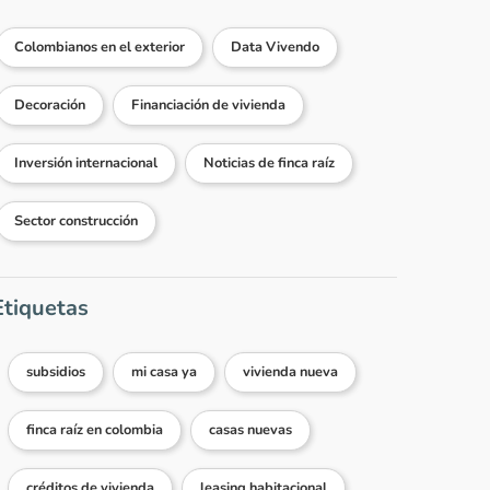
Colombianos en el exterior
Data Vivendo
Decoración
Financiación de vivienda
Inversión internacional
Noticias de finca raíz
Sector construcción
Etiquetas
subsidios
mi casa ya
vivienda nueva
finca raíz en colombia
casas nuevas
créditos de vivienda
leasing habitacional