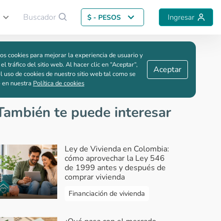
Buscador
Ingresar
$ - PESOS
Guardar comparación
os cookies para mejorar la experiencia de usuario y
 el tráfico del sitio web. Al hacer clic en “Aceptar“,
Aceptar
l uso de cookies de nuestro sitio web tal como se
e en nuestra
Política de cookies
También te puede interesar
Ley de Vivienda en Colombia:
cómo aprovechar la Ley 546
de 1999 antes y después de
comprar vivienda
Financiación de vivienda