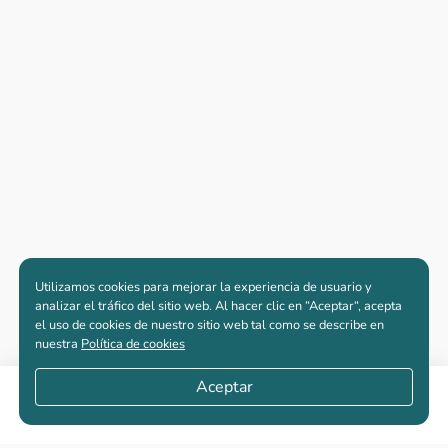
Utilizamos cookies para mejorar la experiencia de usuario y
analizar el tráfico del sitio web. Al hacer clic en “Aceptar“, acepta
el uso de cookies de nuestro sitio web tal como se describe en
nuestra
Política de cookies
Aceptar
Compartir
Apartamentos nuevos