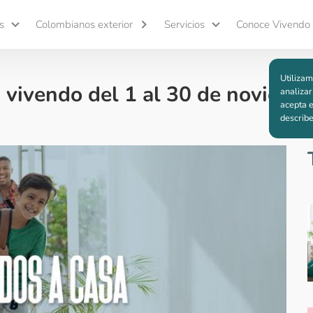
s
Colombianos exterior
Servicios
Conoce Vivendo
Utilizam
a vivendo del 1 al 30 de noviemb
analizar
acepta e
describ