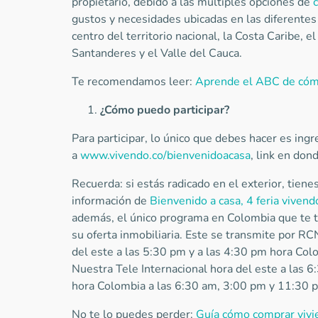
propietario, debido a las múltiples opciones de
gustos y necesidades ubicadas en las diferentes
centro del territorio nacional, la Costa Caribe, e
Santanderes y el Valle del Cauca.
Te recomendamos leer:
Aprende el ABC de cómo
¿Cómo puedo participar?
Para participar, lo único que debes hacer es ing
a
www.vivendo.co/bienvenidoacasa
, link en don
Recuerda: si estás radicado en el exterior, tien
información de
Bienvenido a casa, 4 feria vivend
además, el único programa en Colombia que te tra
su oferta inmobiliaria. Este se transmite por R
del este a las 5:30 pm y a las 4:30 pm hora Co
Nuestra Tele Internacional hora del este a las 
hora Colombia a las 6:30 am, 3:00 pm y 11:30 
No te lo puedes perder:
Guía cómo comprar vivie