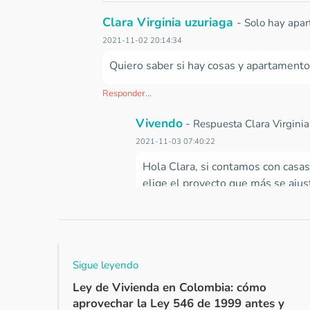
Clara Virginia uzuriaga
-
Solo hay apar
2021-11-02 20:14:34
Quiero saber si hay cosas y apartamentos
Responder...
Vivendo
-
Respuesta Clara Virgini
2021-11-03 07:40:22
Hola Clara, si contamos con casas
elige el proyecto que más se ajust
Responder...
Vidal Vesga Serrano
-
Excelente. Inter
Sigue leyendo
2021-10-31 08:42:41
Ley de Vivienda en Colombia: cómo
aprovechar la Ley 546 de 1999 antes y
Muy bueno