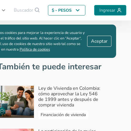
Buscador
Ingresar
$ - PESOS
Guardar comparación
os cookies para mejorar la experiencia de usuario y
re
 el tráfico del sitio web. Al hacer clic en “Aceptar“,
Aceptar
l uso de cookies de nuestro sitio web tal como se
e en nuestra
Política de cookies
También te puede interesar
Ley de Vivienda en Colombia:
cómo aprovechar la Ley 546
de 1999 antes y después de
comprar vivienda
Financiación de vivienda