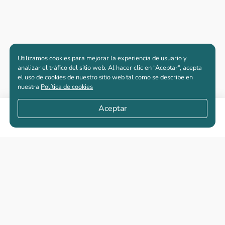
Utilizamos cookies para mejorar la experiencia de usuario y
analizar el tráfico del sitio web. Al hacer clic en “Aceptar“, acepta
el uso de cookies de nuestro sitio web tal como se describe en
nuestra
Política de cookies
Aceptar
Compartir
Apartamentos nuevos
Casas nuevas en venta
Vivienda de interés social
Los más buscados