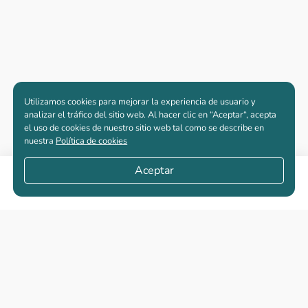
Utilizamos cookies para mejorar la experiencia de usuario y
analizar el tráfico del sitio web. Al hacer clic en “Aceptar“, acepta
el uso de cookies de nuestro sitio web tal como se describe en
nuestra
Política de cookies
Aceptar
Compartir
Apartamentos nuevos
Casas nuevas en venta
Vivienda de interés social