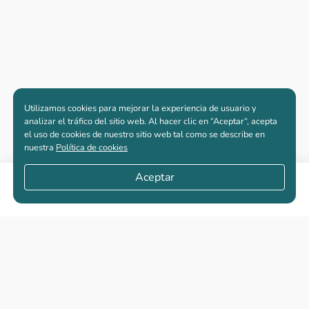
Utilizamos cookies para mejorar la experiencia de usuario y
analizar el tráfico del sitio web. Al hacer clic en “Aceptar“, acepta
el uso de cookies de nuestro sitio web tal como se describe en
nuestra
Política de cookies
Aceptar
Compartir
Apartamentos nuevos
Casas nuevas en venta
Vivienda de interés social