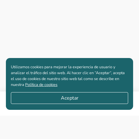
Utilizamos cookies para mejorar la experiencia de usuario y
analizar el tráfico del sitio web. Al hacer clic en “Aceptar“, acepta
el uso de cookies de nuestro sitio web tal como se describe en
nuestra
Política de cookies
Aceptar
Compartir
Apartamentos nuevos
Casas nuevas en venta