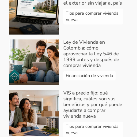
el exterior sin viajar al país
compensación si tienes una
afiliación activa como empleado o
Tips para comprar vivienda
nueva
independiente, cuota inicial y un
crédito para el cual no puedes estar
reportado, ya que, es probable que
el banco no te lo otorgue o no te
Ley de Vivienda en
Colombia: cómo
presten lo que necesitas para hacer
aprovechar la Ley 546 de
el cierre financiero. Si deseas aplicar
1999 antes y después de
al subsidio, actualmente solo está
comprar vivienda
activo el que brindan la caja de
Financiación de vivienda
compensación, encuentra los
requisitos aquí
https://goo.su/NeGP
VIS a precio fijo: qué
¡Feliz día!
significa, cuáles son sus
beneficios y por qué puede
Responder...
ayudarte a comprar
vivienda nueva
Tips para comprar vivienda
Ver más comentarios
nueva