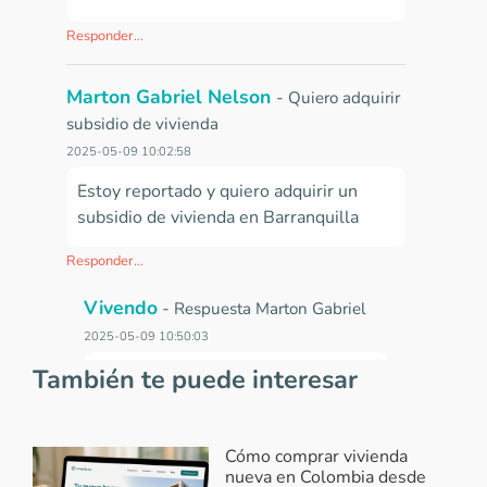
Responder...
Marton Gabriel Nelson
-
Quiero adquirir
subsidio de vivienda
2025-05-09 10:02:58
Estoy reportado y quiero adquirir un
subsidio de vivienda en Barranquilla
Responder...
Vivendo
-
Respuesta Marton Gabriel
2025-05-09 10:50:03
También te puede interesar
Hola Marton,
es importante tener
e
n cuenta que la constructora te
exige cubrir el 100% del valor del
inmueble, este puede ser con
Cómo comprar vivienda
nueva en Colombia desde
subsidio de las cajas de