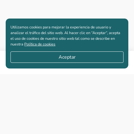
Utilizamos cookies para mejorar la experiencia de usuario y
analizar el tráfico del sitio web. Al hacer clic en “Aceptar“, acepta
el uso de cookies de nuestro sitio web tal como se describe en
nuestra
Política de cookies
Aceptar
Compartir
Apartamentos nuevos
Casas nuevas en venta
Vivienda de interés social
Los más buscados