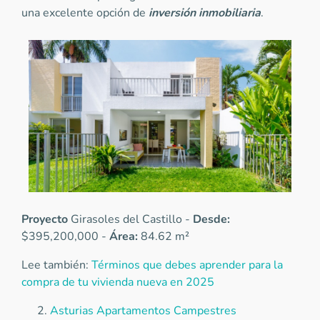
una excelente opción de
inversión inmobiliaria
.
Proyecto
Girasoles del Castillo -
Desde:
$395,200,000 -
Área:
84.62 m²
Lee también:
Términos que debes aprender para la
compra de tu vivienda nueva en 2025
Asturias Apartamentos Campestres