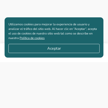
Utilizamos cookies para mejorar la experiencia de usuario y
analizar el tráfico del sitio web. Al hacer clic en “Aceptar“, acepta
el uso de cookies de nuestro sitio web tal como se describe en
nuestra
Política de cookies
Aceptar
Compartir
Apartamentos nuevos
Casas nuevas en venta
Vivienda de interés social
Los más buscados