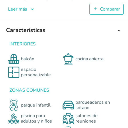
Iconik Elite
Apartamentos en Cali - La Flora <p>ICONIK ELITE es un pr
Leer más
Comparar
5
58.11
2
Características
3
Colombia
Cali
Cali y Suroccidente
Avenida 6 Norte No.47
INTERIORES
0
balcón
cocina abierta
espacio
personalizable
ZONAS COMUNES
parqueaderos en
parque infantil
sótano
piscina para
salones de
adultos y niños
reuniones