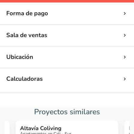
Forma de pago
Sala de ventas
Ubicación
Calculadoras
Proyectos similares
Altavía Coliving
L
Apartamentos en Cali - Sur
Ca