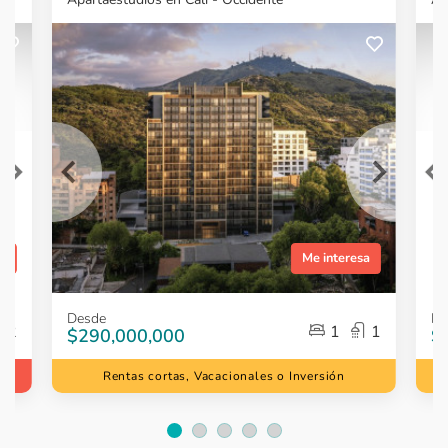
¿Quieres más
¿
información?
Ver Proyecto
sa
Me interesa
Item
Item
Desde
De
1
1
2
1
1
$290,000,000
$
of
of
5
5
Rentas cortas, Vacacionales o Inversión
Item