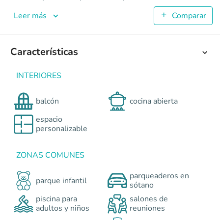
Iconik Elite
Apartamentos en Cali - La Flora <p>ICONIK ELITE es un pr
Leer más
Comparar
2
45.8
1
Características
1
Colombia
Cali
Cali y Suroccidente
Avenida 6 Norte No.47
INTERIORES
0
balcón
cocina abierta
espacio
personalizable
ZONAS COMUNES
parqueaderos en
parque infantil
sótano
piscina para
salones de
adultos y niños
reuniones