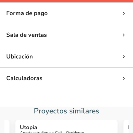
Forma de pago
Sala de ventas
Ubicación
Calculadoras
Proyectos similares
Utopía
I
Apartaestudios en Cali - Occidente
Ap