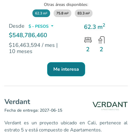
Otras áreas disponibles:
62.3 m²
75.8 m²
83.3 m²
2
Desde
62.3 m
$ - PESOS
$548,786,460
$16,463,594 / mes
|
2
2
10 meses
Me interesa
Verdant
Fecha de entrega: 2027-06-15
Verdant es un proyecto ubicado en Cali, pertenece al
estrato 5 y está compuesto de Apartamentos.