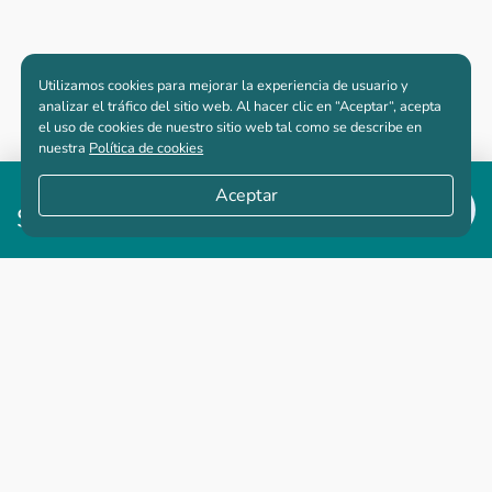
Utilizamos cookies para mejorar la experiencia de usuario y
analizar el tráfico del sitio web. Al hacer clic en “Aceptar“, acepta
el uso de cookies de nuestro sitio web tal como se describe en
nuestra
Política de cookies
Desde
Aceptar
$548,786,460
Apartamentos nuevos
Casas nuevas en venta
Vivienda de interés social
Los más buscados