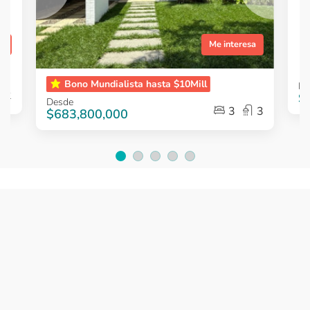
sa
Me interesa
Item
Item
Bono Mundialista hasta $10Mill
De
1
1
2
$
Desde
of
of
3
3
$683,800,000
3
6
Item
1
of
5