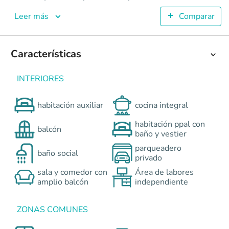
Verdant
Apartamentos en Cali - Limonar <p>Verdant es un proyecto 
Leer más
Comparar
4
62.3
2
Características
2
Colombia
Cali
Cali y Suroccidente
Calle 13 A 1 - entre Ca
INTERIORES
0
habitación auxiliar
cocina integral
habitación ppal con
balcón
baño y vestier
parqueadero
baño social
privado
sala y comedor con
Área de labores
amplio balcón
independiente
ZONAS COMUNES