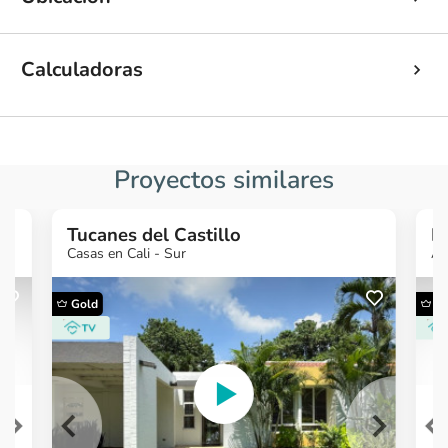
Calculadoras
Proyectos similares
Tucanes del Castillo
N
Casas en Cali - Sur
Ap
Gold
G
¿Q
in