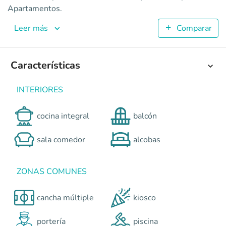
3
Apartamentos.
50
Leer más
Comparar
1
2
Colombia
Candelaria
Cali y Suroccidente
CARRERA 29 OE
Características
0
INTERIORES
cocina integral
balcón
sala comedor
alcobas
ZONAS COMUNES
cancha múltiple
kiosco
portería
piscina