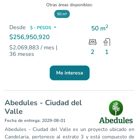
Otras áreas disponibles:
50 m²
2
Desde
50 m
$ - PESOS
$256,950,920
$2,069,883 / mes
|
2
1
36 meses
Me interesa
Abedules - Ciudad del
Valle
Fecha de entrega: 2029-08-01
Abedules - Ciudad del Valle
Abedules - Ciudad del Valle es un proyecto ubicado en
Apartamentos en Candelaria <p>En el corazón de Candelaria
Candelaria, pertenece al estrato 3 y está compuesto de