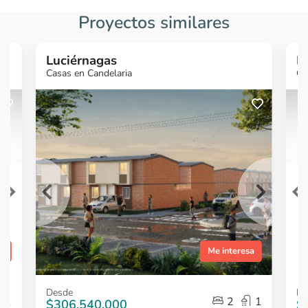
Proyectos similares
Luciérnagas
L
Casas en Candelaria
Ca
sa
Me interesa
Item
Item
Desde
De
1
1
1
2
1
$306,540,000
$