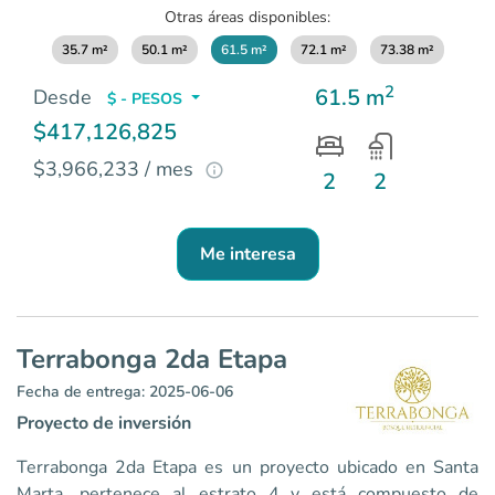
Otras áreas disponibles:
35.7 m²
50.1 m²
61.5 m²
72.1 m²
73.38 m²
2
61.5 m
Desde
$ - PESOS
$417,126,825
$3,966,233 / mes
2
2
Me interesa
Terrabonga 2da Etapa
Fecha de entrega: 2025-06-06
Proyecto de inversión
Terrabonga 2da Etapa es un proyecto ubicado en Santa
Marta, pertenece al estrato 4 y está compuesto de