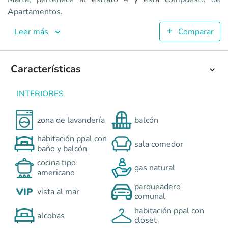
Terrabonga 2da Etapa
Apartamentos.
Apartamentos en Santa Marta <p>Un proyecto de apartamento
4
Leer más
Comparar
61.5
2
2
Características
Colombia
Santa Marta
Caribe
Carrera 9A No. 136-299 Lo
0
INTERIORES
zona de lavandería
balcón
habitación ppal con
sala comedor
baño y balcón
cocina tipo
gas natural
americano
parqueadero
vista al mar
comunal
habitación ppal con
alcobas
closet