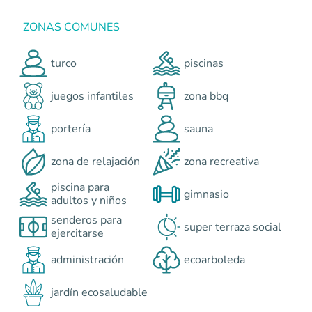
ZONAS COMUNES
turco
piscinas
juegos infantiles
zona bbq
portería
sauna
zona de relajación
zona recreativa
piscina para
gimnasio
adultos y niños
senderos para
super terraza social
ejercitarse
administración
ecoarboleda
jardín ecosaludable