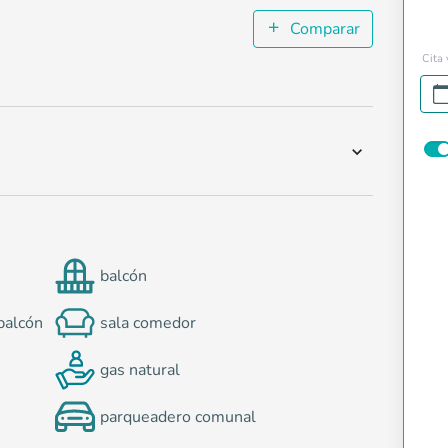
Comparar
Cita 
balcón
balcón
sala comedor
gas natural
parqueadero comunal