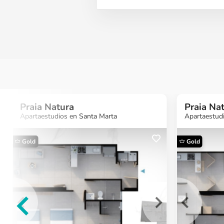
Praia Natura
Praia Na
Apartaestudios en Santa Marta
Apartaestud
Gold
Gold
¿Quieres más
¿Quieres más
¿Quiere
información?
información?
informa
Ver Proyecto
Ver Proyecto
Ver Proy