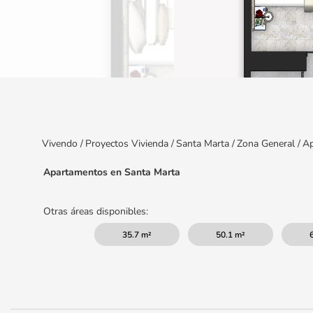
Item
1
of
7
Vivendo
/
Proyectos Vivienda
/
Santa Marta
/
Zona General
/
Ap
Apartamentos en Santa Marta
Otras áreas disponibles:
35.7 m²
50.1 m²