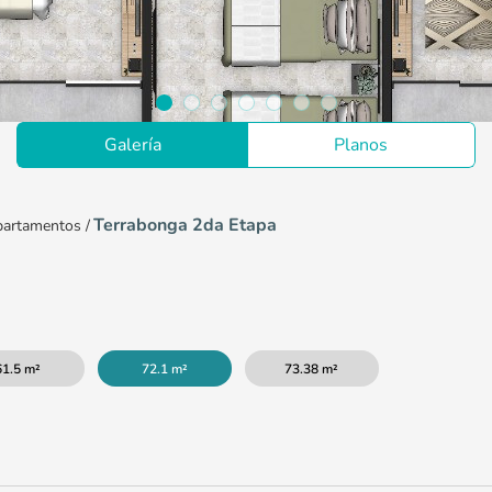
Galería
Planos
Terrabonga 2da Etapa
artamentos
/
61.5 m²
72.1 m²
73.38 m²