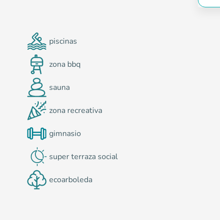
piscinas
zona bbq
sauna
zona recreativa
s
gimnasio
super terraza social
ecoarboleda