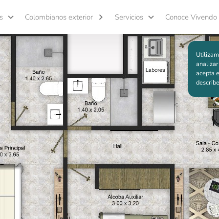
pa
apa
s
Colombianos exterior
Servicios
Conoce Vivendo
Volver al proyecto
Utilizam
analizar
acepta e
describ