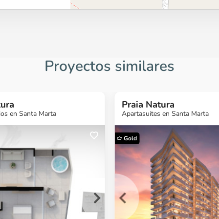
Proyectos similares
tura
Praia Natura
ios en Santa Marta
Apartasuites en Santa Marta
Gold
s más
¿Quieres más
¿Quieres más
¿Quieres 
ción?
información?
información?
informaci
ecto
Ver Proyecto
Ver Proyecto
Ver Proyect