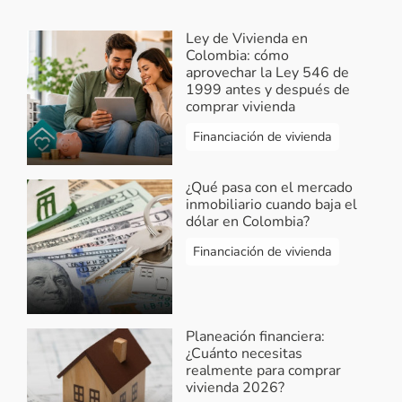
requisitos para trabajadores
Ley de Vivienda en
independientes? Gracias.
Colombia: cómo
aprovechar la Ley 546 de
Responder...
1999 antes y después de
comprar vivienda
virtual3
-
Respuesta Esther
Financiación de vivienda
2018-05-18 17:54:25
¡Hola Esther! los hogares
¿Qué pasa con el mercado
conformados por personas
inmobiliario cuando baja el
independientes puede acceder al
dólar en Colombia?
subsidio de vivienda que otorga el
Financiación de vivienda
Gobierno con recursos del
presupuesto Nacional a través del
Fondo Nacional del Ahorro, bajo el
programa Mi Casa Ya. También
Planeación financiera:
puedes comprar sin subsidio
¿Cuánto necesitas
aportando el 30% de cuota inicial y
realmente para comprar
el 70% con un crédito hipotecario,
vivienda 2026?