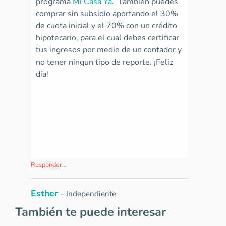
programa
Mi Casa Ya
. También puedes
comprar sin subsidio aportando el 30%
de cuota inicial y el 70% con un crédito
hipotecario, para el cual debes certificar
tus ingresos por medio de un contador y
no tener ningun tipo de reporte. ¡Feliz
día!
Responder...
Esther
-
Independiente
2018-05-16 15:18:55
También te puede interesar
Hola. Deseo saber cuales son los