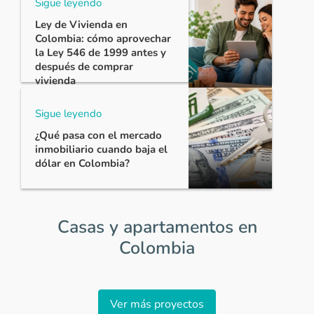
Ver más comentarios
Sigue leyendo
Ley de Vivienda en
Colombia: cómo aprovechar
la Ley 546 de 1999 antes y
después de comprar
vivienda
Sigue leyendo
¿Qué pasa con el mercado
inmobiliario cuando baja el
dólar en Colombia?
Casas y apartamentos en
Colombia
Item
1
Ver más proyectos
of