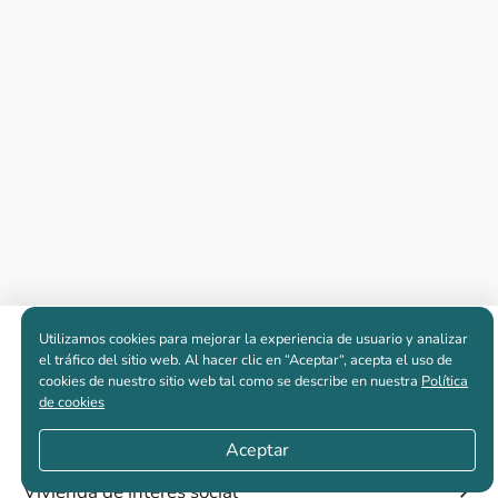
Utilizamos cookies para mejorar la experiencia de usuario y analizar
Apartamentos nuevos
el tráfico del sitio web. Al hacer clic en “Aceptar“, acepta el uso de
cookies de nuestro sitio web tal como se describe en nuestra
Política
de cookies
Casas nuevas en venta
Aceptar
Vivienda de interés social