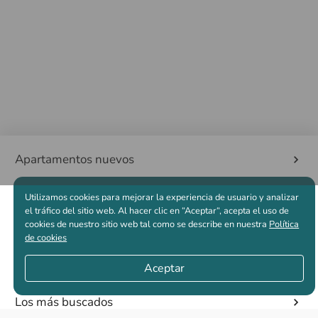
Apartamentos nuevos
Utilizamos cookies para mejorar la experiencia de usuario y analizar
Casas nuevas en venta
el tráfico del sitio web. Al hacer clic en “Aceptar“, acepta el uso de
cookies de nuestro sitio web tal como se describe en nuestra
Política
de cookies
Vivienda de interés social
Aceptar
Los más buscados