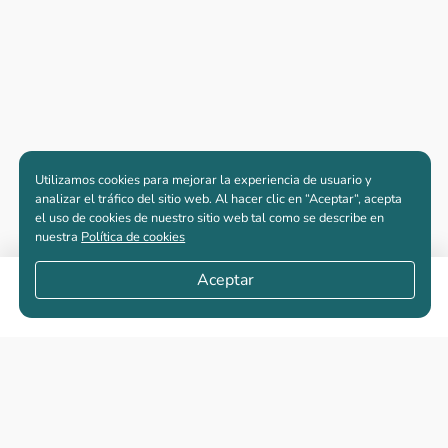
un contexto global donde la
estabilidad financiera y la protección
del patrimonio son prioridad, las
inversiones inmobiliarias en Colombia
aparecen como una alternativa sólida
para quienes buscan oportunidades
de crecimiento desde EE.UU., España
y otros mercados internacionales. Si
estás en este proyecto, te invitamos a
Utilizamos cookies para mejorar la experiencia de usuario y
analizar el tráfico del sitio web. Al hacer clic en “Aceptar“, acepta
que ingreses a vivendo.co para que
el uso de cookies de nuestro sitio web tal como se describe en
encuentres ese lugar que tanto
nuestra
Política de cookies
sueñas en tu país.
Aceptar
Apartamentos nuevos
Casas nuevas en venta
Vivienda de interés social