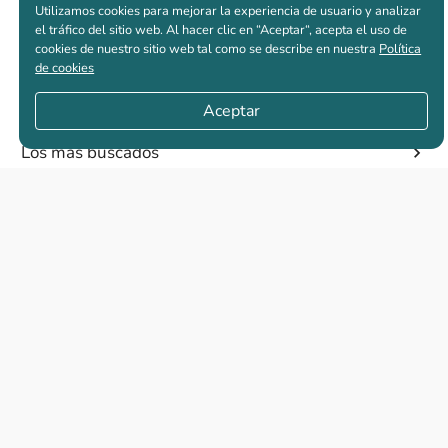
Utilizamos cookies para mejorar la experiencia de usuario y analizar
Casas nuevas en venta
el tráfico del sitio web. Al hacer clic en “Aceptar“, acepta el uso de
cookies de nuestro sitio web tal como se describe en nuestra
Política
de cookies
Vivienda de interés social
Aceptar
Los más buscados
El abc de la vivienda nueva
Eventos
Constructoras
Quiénes somos