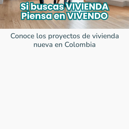
Conoce los proyectos de vivienda
nueva en Colombia
Item
1
of
0