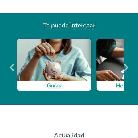
Te puede interesar
Guías
Herrami
Item
1
of
4
Actualidad