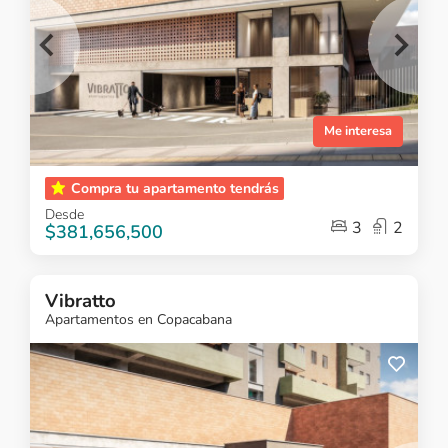
Me interesa
Item
Compra tu apartamento tendrás
1
Desde
of
3
2
$381,656,500
5
Vibratto
Apartamentos en Copacabana