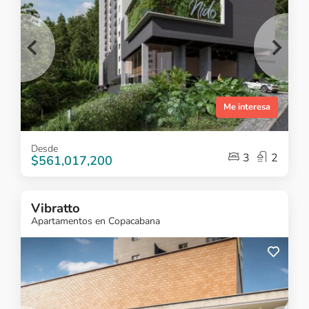
Me interesa
Item
Desde
1
3
2
$561,017,200
of
5
Vibratto
Apartamentos en Copacabana