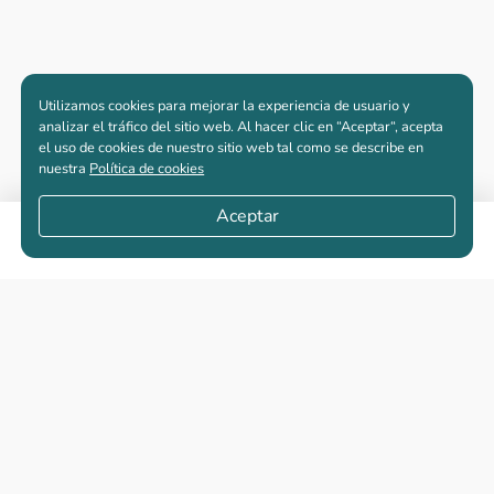
Utilizamos cookies para mejorar la experiencia de usuario y
analizar el tráfico del sitio web. Al hacer clic en “Aceptar“, acepta
el uso de cookies de nuestro sitio web tal como se describe en
nuestra
Política de cookies
Aceptar
Apartamentos nuevos
Casas nuevas en venta
Vivienda de interés social
Los más buscados