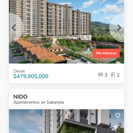
Me interesa
Item
Desde
1
3
2
$479,905,000
of
5
NIDO
Apartamentos en Sabaneta