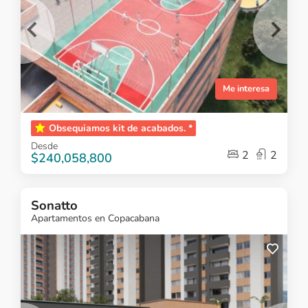
Me interesa
Item
Obsequiamos kit de acabados. *
1
Desde
of
2
2
$240,058,800
5
Sonatto
Apartamentos en Copacabana