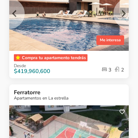
Me interesa
Item
Compra tu apartamento tendrás
1
Desde
of
3
2
$419,960,600
5
Ferratorre
Apartamentos en La estrella