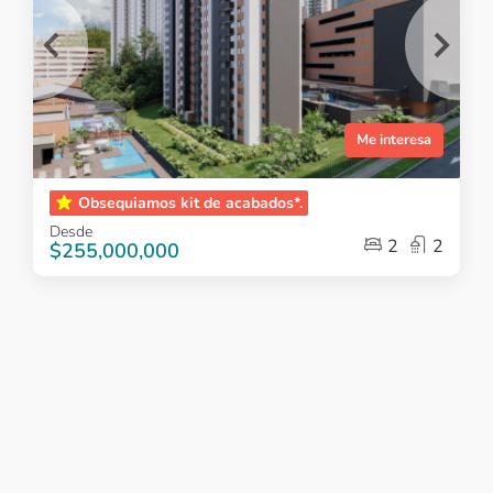
Me interesa
Item
Obsequiamos kit de acabados*.
1
Desde
of
2
2
$255,000,000
5