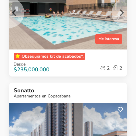
Me interesa
Item
Obsequiamos kit de acabados*.
1
Desde
of
2
2
$235,000,000
5
Sonatto
Apartamentos en Copacabana