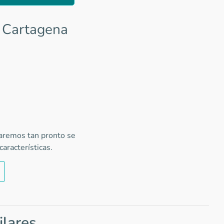
n Cartagena
caremos tan pronto se
aracterísticas.
ilares