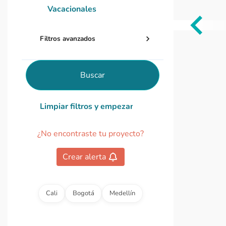
Vacacionales
Item
Filtros avanzados
1
of
0
Buscar
Limpiar filtros y empezar de nuevo
¿No encontraste tu proyecto?
Crear alerta
Cali
Bogotá
Medellín