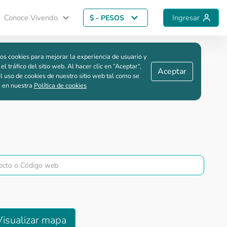
Conoce Vivendo
Ingresar
$ - PESOS
Guardar comparación
os cookies para mejorar la experiencia de usuario y
 el tráfico del sitio web. Al hacer clic en “Aceptar“,
Aceptar
l uso de cookies de nuestro sitio web tal como se
e en nuestra
Política de cookies
Visualizar mapa