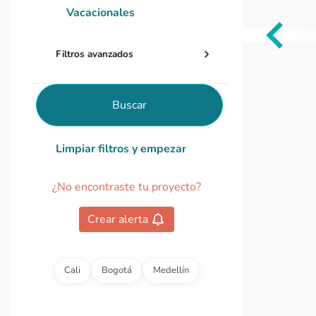
Vacacionales
Item
Filtros avanzados
1
of
0
Buscar
Limpiar filtros y empezar de nuevo
¿No encontraste tu proyecto?
Crear alerta
Cali
Bogotá
Medellín