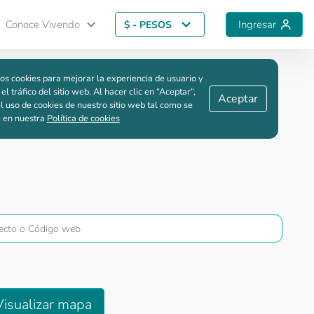
Conoce Vivendo
Ingresar
$ - PESOS
Guardar comparación
os cookies para mejorar la experiencia de usuario y
 el tráfico del sitio web. Al hacer clic en “Aceptar“,
Aceptar
l uso de cookies de nuestro sitio web tal como se
e en nuestra
Política de cookies
Visualizar mapa