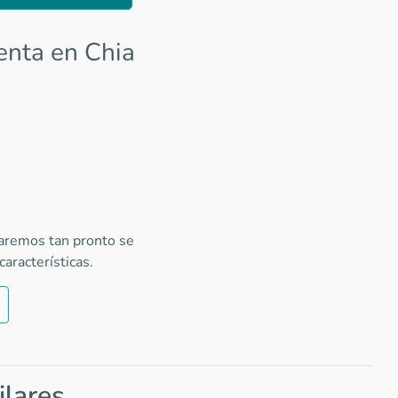
enta en Chia
caremos tan pronto se
aracterísticas.
ilares