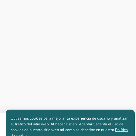
Utilizamos cookies para mejorar la experiencia de usuario y analizar
Apartamentos nuevos
el tráfico del sitio web. Al hacer clic en “Aceptar“, acepta el uso de
cookies de nuestro sitio web tal como se describe en nuestra
Política
de cookies