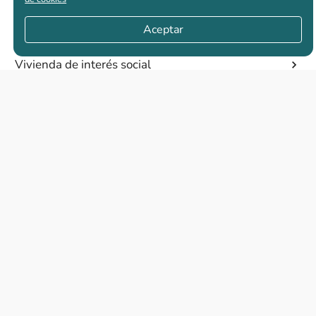
Casas nuevas en venta
Aceptar
Vivienda de interés social
Los más buscados
El abc de la vivienda nueva
Eventos
Constructoras
Quiénes somos