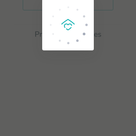
Agregar alerta
Proyectos similares
Item
1
of
0