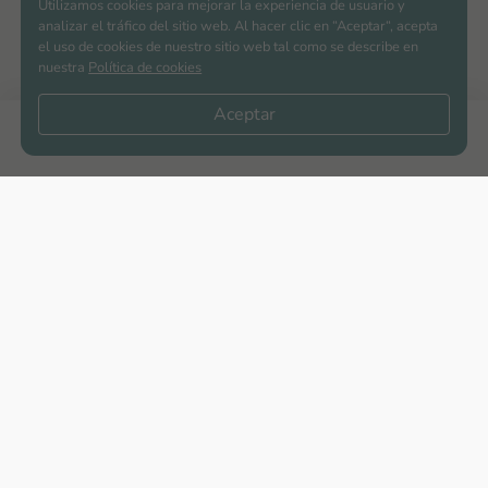
Utilizamos cookies para mejorar la experiencia de usuario y
analizar el tráfico del sitio web. Al hacer clic en “Aceptar“, acepta
el uso de cookies de nuestro sitio web tal como se describe en
nuestra
Política de cookies
Aceptar
Apartamentos nuevos
Casas nuevas en venta
Vivienda de interés social
Los más buscados
El abc de la vivienda nueva