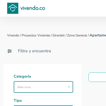
Compara proyectos
Apartame
Vivendo
/
Proyectos Vivienda
/
Girardot
/
Zona General
/
Filtra y encuentra
Categoría
Seleccione...
Tipo