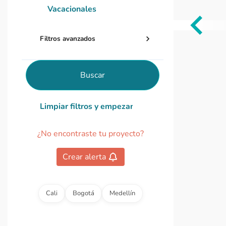
Vacacionales
Item
Filtros avanzados
1
of
0
Buscar
Limpiar filtros y empezar de nuevo
¿No encontraste tu proyecto?
Crear alerta
Cali
Bogotá
Medellín