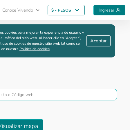
Conoce Vivendo
Ingresar
$ - PESOS
Guardar comparación
os cookies para mejorar la experiencia de usuario y
 el tráfico del sitio web. Al hacer clic en “Aceptar“,
Aceptar
l uso de cookies de nuestro sitio web tal como se
e en nuestra
Política de cookies
Visualizar mapa