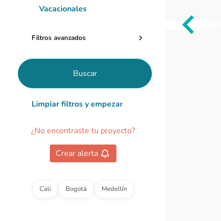
Vacacionales
Item
Filtros avanzados
1
of
0
Buscar
Limpiar filtros y empezar de nuevo
¿No encontraste tu proyecto?
Crear alerta
Cali
Bogotá
Medellín