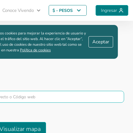
Conoce Vivendo
Ingresar
$ - PESOS
Guardar comparación
os cookies para mejorar la experiencia de usuario y
 el tráfico del sitio web. Al hacer clic en “Aceptar“,
Aceptar
l uso de cookies de nuestro sitio web tal como se
e en nuestra
Política de cookies
Visualizar mapa