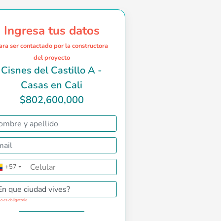
Ingresa tus datos
ara ser contactado por la constructora
del proyecto
Cisnes del Castillo A -
Casas en Cali
$802,600,000
piso, ideal para vivir rodeado de naturaleza sin alejarte de la
+57
▼
En que ciudad vives?
o es obligatorio