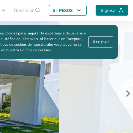
Buscador
Ingresar
$ - PESOS
Volver al proyecto
Me interesa
Guardar comparación
os cookies para mejorar la experiencia de usuario y
 el tráfico del sitio web. Al hacer clic en “Aceptar“,
Aceptar
l uso de cookies de nuestro sitio web tal como se
e en nuestra
Política de cookies