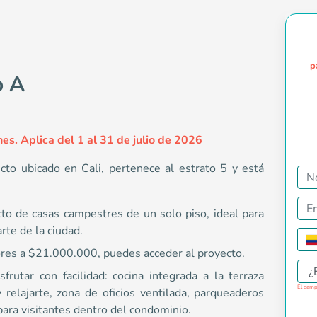
p
o A
es. Aplica del 1 al 31 de julio de 2026
cto ubicado en Cali, pertenece al estrato 5 y está
cto de casas campestres de un solo piso, ideal para
 del Castillo A es un proyecto de casas campestres de un solo 
arte de la ciudad.
ores a $21.000.000, puedes acceder al proyecto.
¿
frutar con facilidad: cocina integrada a la terraza
El camp
y relajarte, zona de oficios ventilada, parqueaderos
torno sur de cali
para visitantes dentro del condominio.