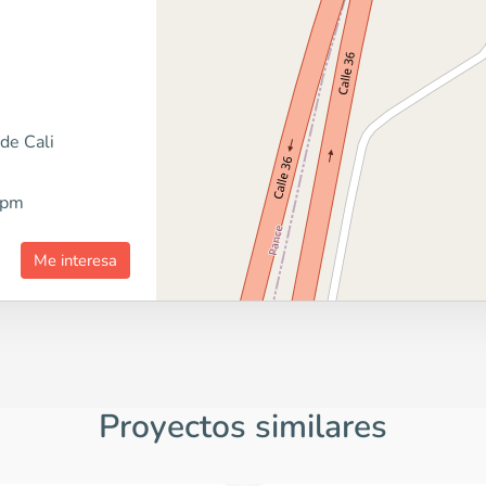
de Cali
0pm
Me interesa
Proyectos similares