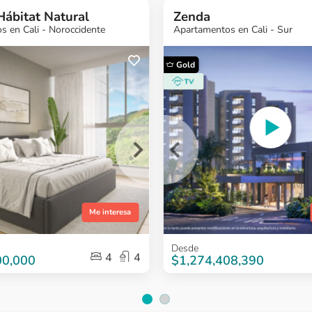
Hábitat Natural
Zenda
 en Cali - Noroccidente
Apartamentos en Cali - Sur
Gold
¿Quieres más
¿Quieres más
¿Quieres más
¿Quieres 
información?
información?
información?
informaci
Ver Proyecto
Ver Proyecto
Ver Proyecto
Ver Proyect
Me interesa
Item
Desde
4
4
1
00,000
$1,274,408,390
of
6