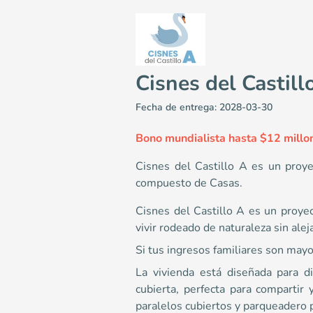
Cisnes del Castill
Fecha de entrega: 2028-03-30
​Bono mundialista hasta $12 millon
Cisnes del Castillo A es un proye
compuesto de Casas.
Cisnes del Castillo A
Cisnes del Castillo A es un proye
Casas en Cali - Ciudad campestre El Castillo <p>Cisnes
vivir rodeado de naturaleza sin alej
6
140.23
Si tus ingresos familiares son may
3
La vivienda está diseñada para dis
3
cubierta, perfecta para compartir 
Colombia
Cali
Cali y Suroccidente
via panamericana re
paralelos cubiertos y parqueadero 