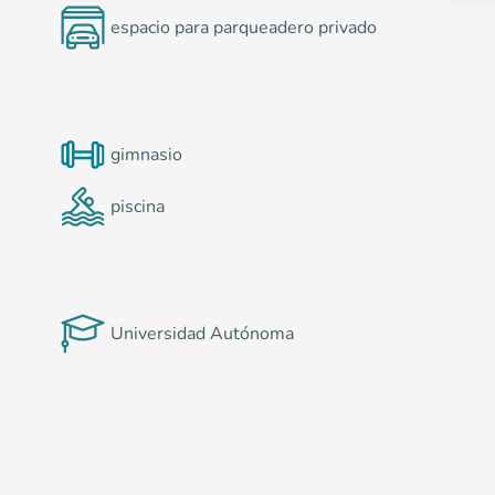
espacio para parqueadero privado
gimnasio
piscina
Universidad Autónoma