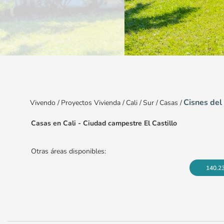
Item
1
of
5
Cisnes del 
Vivendo
/
Proyectos Vivienda
/
Cali
/
Sur
/
Casas
/
Casas en Cali - Ciudad campestre El Castillo
Otras áreas disponibles:
140.2