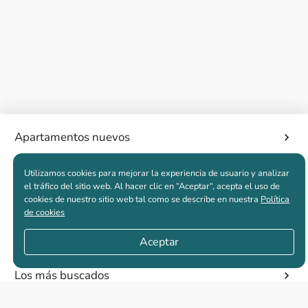
Apartamentos nuevos
Utilizamos cookies para mejorar la experiencia de usuario y analizar
Casas nuevas en venta
el tráfico del sitio web. Al hacer clic en “Aceptar“, acepta el uso de
cookies de nuestro sitio web tal como se describe en nuestra
Política
de cookies
Vivienda de interés social
Aceptar
Los más buscados