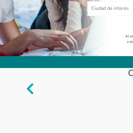
Ciudad de interés
Al e
y a
C
Item
1
of
0