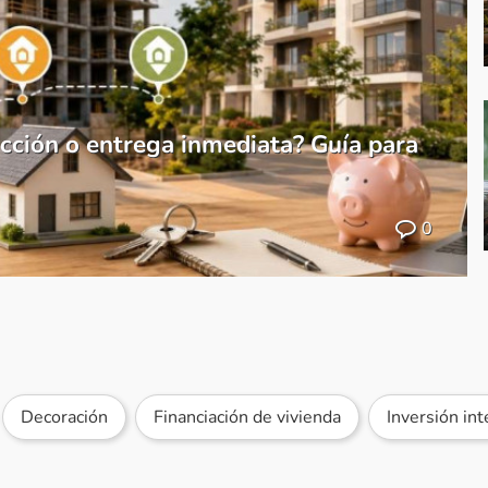
cción o entrega inmediata? Guía para
0
Decoración
Financiación de vivienda
Inversión int