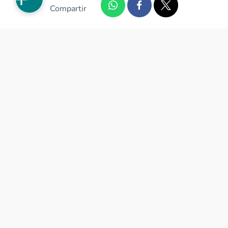
Compartir
Apartamentos nuevos
Casas nuevas en venta
Vivienda de interés social
Los más buscados
El abc de la vivienda nueva