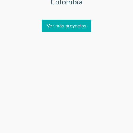
Colombia
Item
1
Ver más proyectos
of
0