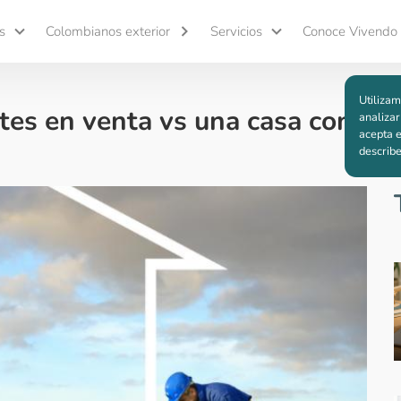
s
Colombianos exterior
Servicios
Conoce Vivendo
Utilizam
tes en venta vs una casa constr
analizar
acepta e
describ