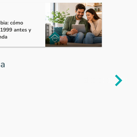
bia: cómo
 1999 antes y
nda
ia