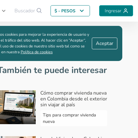
Buscador
Ingresar
$ - PESOS
Guardar comparación
os cookies para mejorar la experiencia de usuario y
uida
 el tráfico del sitio web. Al hacer clic en “Aceptar“,
Aceptar
l uso de cookies de nuestro sitio web tal como se
e en nuestra
Política de cookies
También te puede interesar
Cómo comprar vivienda nueva
en Colombia desde el exterior
sin viajar al país
Tips para comprar vivienda
nueva