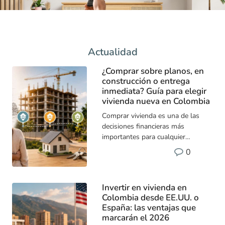
Actualidad
¿Comprar sobre planos, en
construcción o entrega
inmediata? Guía para elegir
vivienda nueva en Colombia
Comprar vivienda es una de las
decisiones financieras más
importantes para cualquier
persona. Sin embargo, elegir entre
0
una vivienda sobre planos, en
construcción o una para entrega
inmediata dependerá no solo del
Invertir en vivienda en
presupuesto, sino también de los
Colombia desde EE.UU. o
objetivos de vida, el perfil
España: las ventajas que
financiero y el tipo de inversión que
marcarán el 2026
se quiera realizar. Actualmente, el