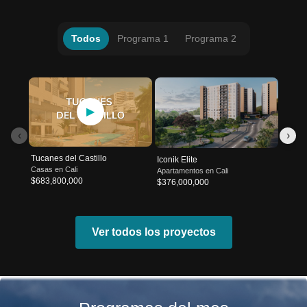
Todos
Programa 1
Programa 2
Arbole
▶
Casas 
$579,
‹
›
Tucanes del Castillo
Iconik Elite
Casas en Cali
Apartamentos en Cali
$683,800,000
$376,000,000
Ver todos los proyectos