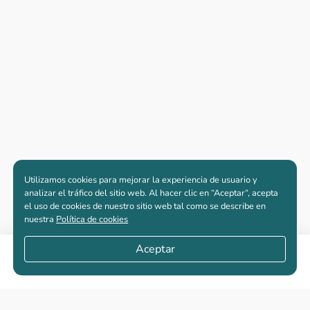
Utilizamos cookies para mejorar la experiencia de usuario y
analizar el tráfico del sitio web. Al hacer clic en “Aceptar“, acepta
el uso de cookies de nuestro sitio web tal como se describe en
nuestra
Política de cookies
Aceptar
Compartir
Apartamentos nuevos
Casas nuevas en venta