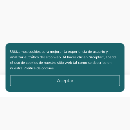
Utilizamos cookies para mejorar la experiencia de usuario y
analizar el tráfico del sitio web. Al hacer clic en “Aceptar“, acepta
el uso de cookies de nuestro sitio web tal como se describe en
nuestra
Política de cookies
Aceptar
Compartir
Apartamentos nuevos
Casas nuevas en venta
Vivienda de interés social