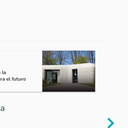
 la
ara el futuro
ia