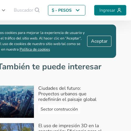
Buscador
Ingresar
$ - PESOS
Guardar comparación
os cookies para mejorar la experiencia de usuario y
tilo de vida
 el tráfico del sitio web. Al hacer clic en “Aceptar“,
Aceptar
l uso de cookies de nuestro sitio web tal como se
e en nuestra
Política de cookies
También te puede interesar
Ciudades del futuro:
Proyectos urbanos que
redefinirán el paisaje global
Sector construcción
El uso de impresión 3D en la