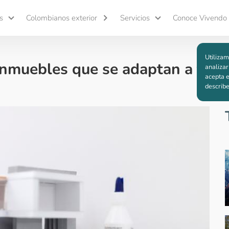
s
Colombianos exterior
Servicios
Conoce Vivendo
Utilizam
inmuebles que se adaptan a tu es
analizar
acepta e
describ