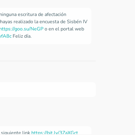
ninguna escritura de afectación
 hayas realizado la encuesta de Sisbén IV
https://goo.su/NeGP
o en el portal web
iyfA8c
Feliz día.
 siguiente link
https://bit.ly/3ZaXGct