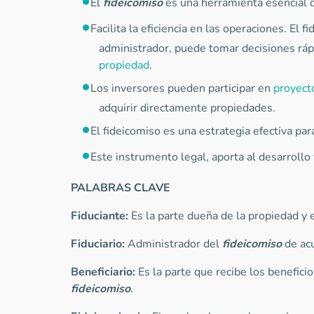
El
fideicomiso
es una herramienta esencial q
Facilita la eficiencia en las operaciones. El f
administrador, puede tomar decisiones rápi
propiedad
.
Los inversores pueden participar en
proyect
adquirir directamente propiedades.
El fideicomiso es una estrategia efectiva para
Este instrumento legal, aporta al desarrollo 
PALABRAS CLAVE
Fiduciante:
Es la parte dueña de la propiedad y e
Fiduciario:
Administrador del
fideicomiso
de ac
Beneficiario:
Es la parte que recibe los benefici
fideicomiso
.