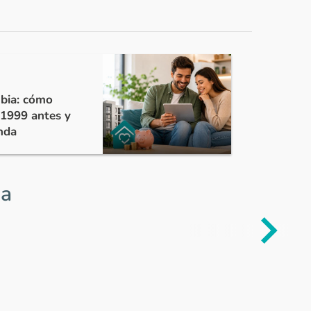
rés y diligencia tus datos en el formulario
bia: cómo
 1999 antes y
nda
ia