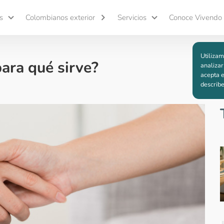
s
Colombianos exterior
Servicios
Conoce Vivendo
Utilizam
para qué sirve?
analizar
acepta e
describ