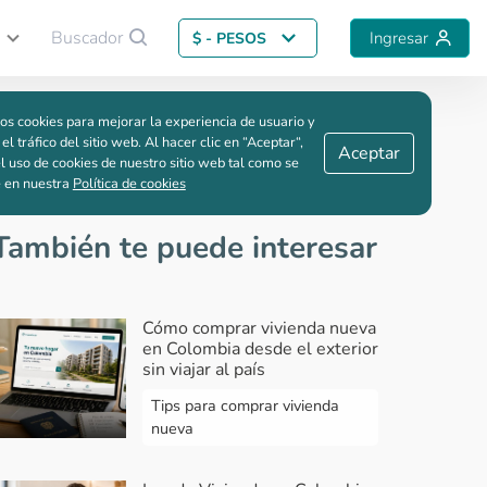
Buscador
Ingresar
$ - PESOS
Guardar comparación
os cookies para mejorar la experiencia de usuario y
 el tráfico del sitio web. Al hacer clic en “Aceptar“,
Aceptar
l uso de cookies de nuestro sitio web tal como se
e en nuestra
Política de cookies
También te puede interesar
Cómo comprar vivienda nueva
en Colombia desde el exterior
sin viajar al país
Tips para comprar vivienda
nueva