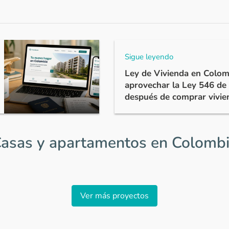
nes aquí
https://bit.ly/3FAFqBa
filtra según la ciudad de tu inte
de la constructora. ¡Feliz día!
Sigue leyendo
Ley de Vivienda en Colom
nte
aprovechar la Ley 546 de
después de comprar vivie
bien el proceso
asas y apartamentos en Colomb
Ver más proyectos