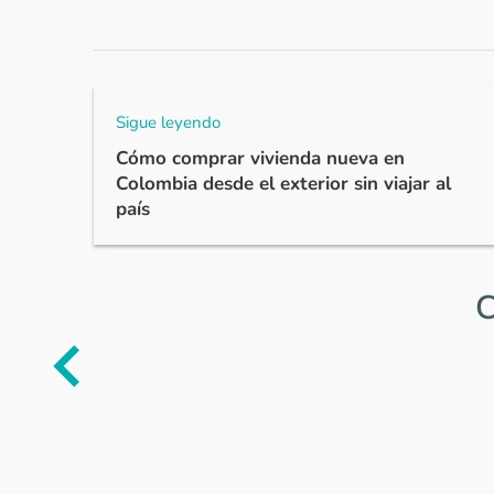
Luego ingresa y conoce las opcio
para recibir asesoría directamente 
Responder...
Sigue leyendo
Cómo comprar vivienda nueva en
Luis Eduardo bedoya BULA
-
Interesa
Colombia desde el exterior sin viajar al
2024-01-05 12:50:09
país
Es importante saber para poder realizar 
Responder...
C
Ver más comentarios
Item
1
of
0