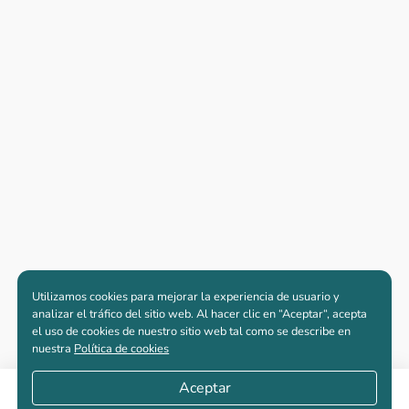
Utilizamos cookies para mejorar la experiencia de usuario y
analizar el tráfico del sitio web. Al hacer clic en “Aceptar“, acepta
el uso de cookies de nuestro sitio web tal como se describe en
nuestra
Política de cookies
Aceptar
Compartir
Apartamentos nuevos