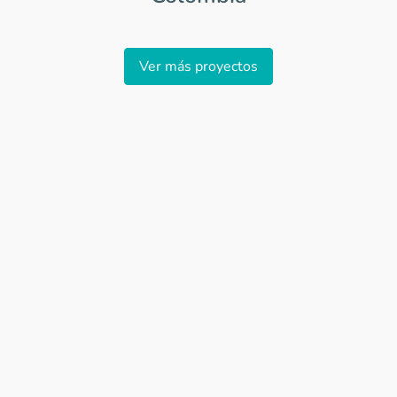
Item
1
Ver más proyectos
of
0