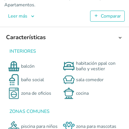
Nova Condominio Plus
Apartamentos.
Apartamentos en Cali - Valle del Lili <p>Vive en un condo
5
Leer más
Comparar
99.61
2
3
Características
Colombia
Cali
Cali y Suroccidente
Av. Simón Bolívar con c
0
INTERIORES
habitación ppal con
balcón
baño y vestier
baño social
sala comedor
zona de oficios
cocina
ZONAS COMUNES
piscina para niños
zona para mascotas