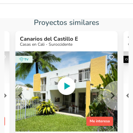
Proyectos similares
Canarios del Castillo E
T
Casas en Cali - Suroccidente
Ca
G
¿Quieres más
¿
información?
Ver Proyecto
sa
Me interesa