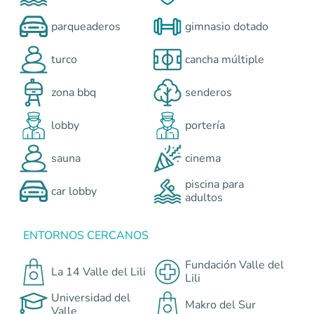
parqueaderos
gimnasio dotado
turco
cancha múltiple
zona bbq
senderos
lobby
portería
sauna
cinema
piscina para
car lobby
adultos
ENTORNOS CERCANOS
Fundación Valle del
La 14 Valle del Lili
Lili
Universidad del
Makro del Sur
Valle