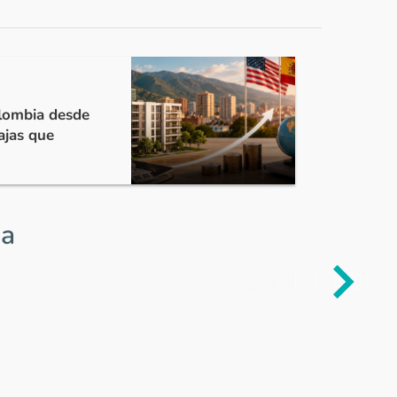
olombia desde
ajas que
ia