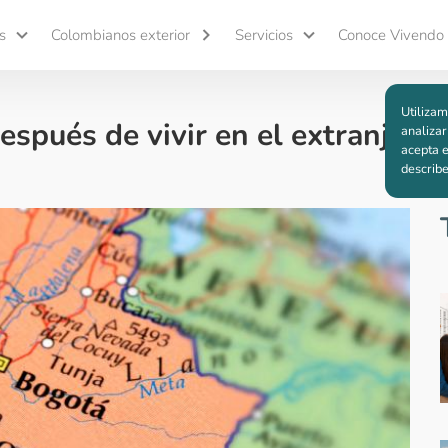
s
Colombianos exterior
Servicios
Conoce Vivendo
Utilizam
spués de vivir en el extranjero
analizar
acepta e
describ