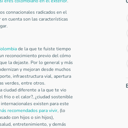
i eres colombiano en el exterior
.
os connacionales radicados en el
 en cuenta son las características
egar.
 Colombia
de la que te fuiste tiempo
 un reconocimiento previo del cómo
e la dejaste. Por lo general y más
 modernizan y mejoran desde muchos
orte, infraestructura vial, apertura
s verdes, entre otros.
a ciudad diferente a la que te vio
el frio o el calor?, ¿ciudad sostenible
internacionales existen para este
más recomendados para vivir
, (lo
sado con hijos o sin hijos),
 salud, entretenimiento, y demás