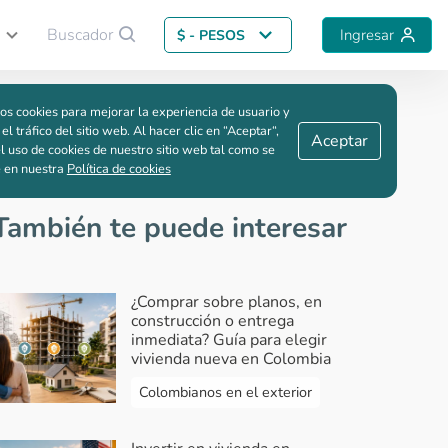
Buscador
Ingresar
$ - PESOS
Guardar comparación
os cookies para mejorar la experiencia de usuario y
 el tráfico del sitio web. Al hacer clic en “Aceptar“,
Aceptar
l uso de cookies de nuestro sitio web tal como se
e en nuestra
Política de cookies
También te puede interesar
¿Comprar sobre planos, en
construcción o entrega
inmediata? Guía para elegir
vivienda nueva en Colombia
Colombianos en el exterior