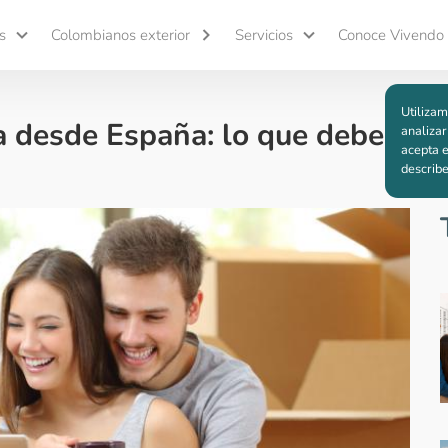
s
Colombianos exterior
Servicios
Conoce Vivendo
Utilizam
 desde España: lo que debes sa
analizar
acepta e
describ