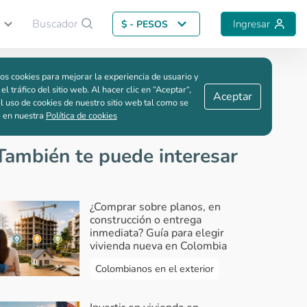
Buscador
Ingresar
$ - PESOS
Guardar comparación
os cookies para mejorar la experiencia de usuario y
ber
 el tráfico del sitio web. Al hacer clic en “Aceptar“,
Aceptar
l uso de cookies de nuestro sitio web tal como se
e en nuestra
Política de cookies
También te puede interesar
¿Comprar sobre planos, en
construcción o entrega
inmediata? Guía para elegir
vivienda nueva en Colombia
Colombianos en el exterior