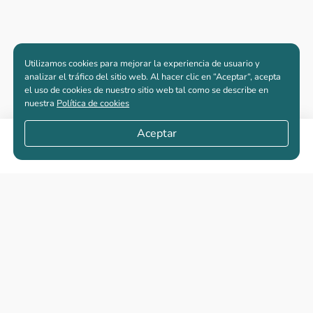
Utilizamos cookies para mejorar la experiencia de usuario y
analizar el tráfico del sitio web. Al hacer clic en “Aceptar“, acepta
el uso de cookies de nuestro sitio web tal como se describe en
nuestra
Política de cookies
Aceptar
Compartir
Apartamentos nuevos
Casas nuevas en venta
Vivienda de interés social
Los más buscados