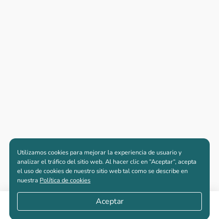
Utilizamos cookies para mejorar la experiencia de usuario y
analizar el tráfico del sitio web. Al hacer clic en “Aceptar“, acepta
el uso de cookies de nuestro sitio web tal como se describe en
nuestra
Política de cookies
Aceptar
Compartir
Apartamentos nuevos