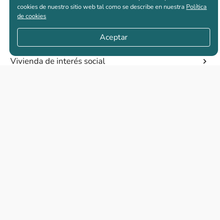
cookies de nuestro sitio web tal como se describe en nuestra
Política
de cookies
Casas nuevas en venta
Aceptar
Vivienda de interés social
Los más buscados
El abc de la vivienda nueva