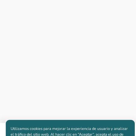
Utilizamos cookies para mejorar la experiencia de usuario y analizar
Apartamentos nuevos
el tráfico del sitio web. Al hacer clic en “Aceptar“, acepta el uso de